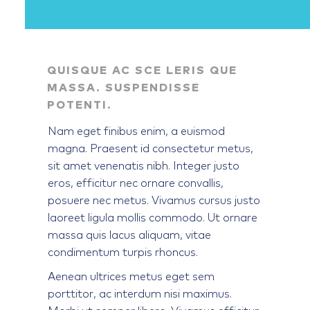
QUISQUE AC SCE LERIS QUE
MASSA. SUSPENDISSE
POTENTI.
Nam eget finibus enim, a euismod
magna. Praesent id consectetur metus,
sit amet venenatis nibh. Integer justo
eros, efficitur nec ornare convallis,
posuere nec metus. Vivamus cursus justo
laoreet ligula mollis commodo. Ut ornare
massa quis lacus aliquam, vitae
condimentum turpis rhoncus.
Aenean ultrices metus eget sem
porttitor, ac interdum nisi maximus.
Morbi ut semper libero. Vivamus efficitur